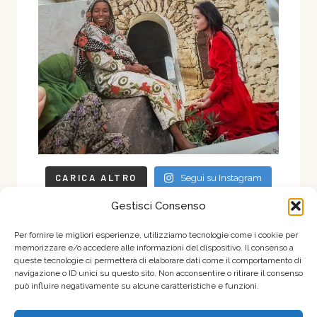
CARICA ALTRO
Segui su Instagram
Gestisci Consenso
Per fornire le migliori esperienze, utilizziamo tecnologie come i cookie per
memorizzare e/o accedere alle informazioni del dispositivo. Il consenso a
queste tecnologie ci permetterà di elaborare dati come il comportamento di
HOME
CHI SONO
INIZIA DA QUI
LIBRI
navigazione o ID unici su questo sito. Non acconsentire o ritirare il consenso
può influire negativamente su alcune caratteristiche e funzioni.
BLOG
SOULCOLLAGE®
DONNA MEDIALE
PODCAST
CONTATTI
PRIVACY POLICY