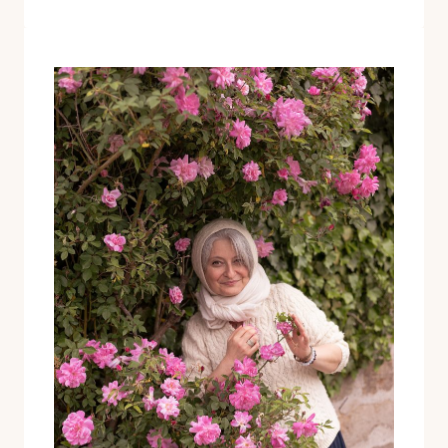
UN
VIAGGIO
DENTRO
E
FUORI?